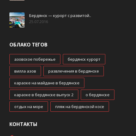
Бердянск — курорт с развитой..
25.07.2016
ОБЛАКО ТЕГОВ
азовское побережье
,
бердянск курорт
,
вилла азов
,
развлечения в бердянске
,
караоке на майдане в бердянске
,
караоке в бердянске выпуск 2
,
о бердянске
,
отдых на море
,
пляж на бердянской косе
КОНТАКТЫ