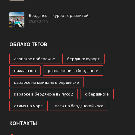
Бердянск — курорт с развитой..
25.07.2016
ОБЛАКО ТЕГОВ
азовское побережье
,
бердянск курорт
,
вилла азов
,
развлечения в бердянске
,
караоке на майдане в бердянске
,
караоке в бердянске выпуск 2
,
о бердянске
,
отдых на море
,
пляж на бердянской косе
КОНТАКТЫ